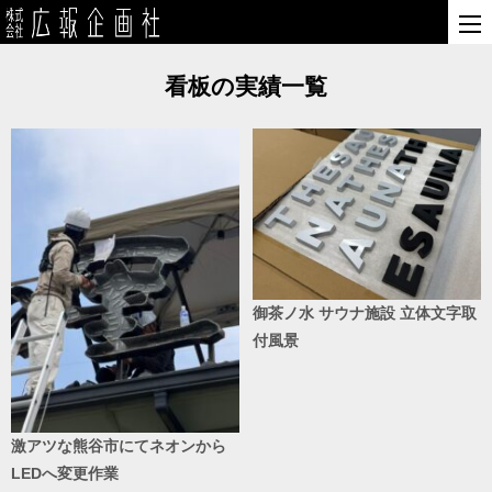
看板の実績一覧
御茶ノ水 サウナ施設 立体文字取
付風景
激アツな熊谷市にてネオンから
LEDへ変更作業