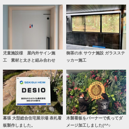
児童施設様 屋内外サイン施
御茶の水 サウナ施設 ガラスステ
工 素材と太さと組み合わせ
ッカー施工
幕張 大型総合住宅展示場 表札看
木製看板をバーナーで炙ってダ
板製作しました。
メージ加工しました(^^♪