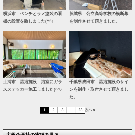
横浜市 ベンチとラメ塗装の看
茨城県 公立高等学校の横断幕
板の設置を致しました(^^♪
を制作させて頂きました。
土浦市 温浴施設 浴室にガラ
千葉県成田市 温浴施設のサイ
スステッカー施工しました(^^♪
ンを制作・取付させて頂きまし
た。
1
2
3
…
23
次へ »
広報企画社の実績を見る