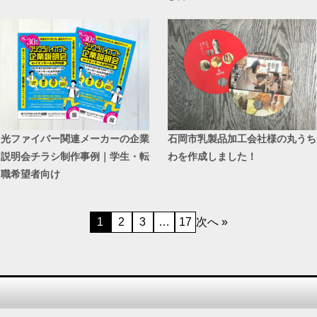
光ファイバー関連メーカーの企業
石岡市乳製品加工会社様の丸うち
説明会チラシ制作事例｜学生・転
わを作成しました！
職希望者向け
1
2
3
…
17
次へ »