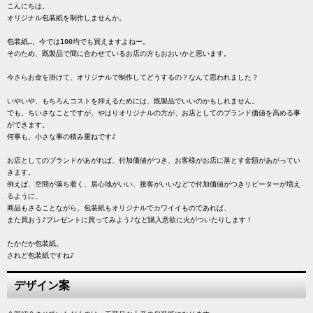
こんにちは。

オリジナル包装紙を制作しませんか。
包装紙…。今では100均でも買えますよねー。

そのため、既製品で間に合わせているお店の方もおおいかと思います。
今さらお金を掛けて、オリジナルで制作してどうするの？なんて思われました？
いやいや、もちろんコストを抑えるためには、既製品でいいのかもしれません。

でも、ちいさなことですが、やはりオリジナルの方が、お店としてのブランド価値を高める事
ができます。

何事も、小さな事の積み重ねです♪
お店としてのブランドがあがれば、付加価値がつき、お客様がお店に落とす金額があがってい
きます。

例えば、空間が落ち着く、居心地がいい、接客がいいなどで付加価値がつきリピーターが増え
るように、
商品もさることながら、包装紙もオリジナルでカワイイものであれば、
また買おう♪プレゼントに買ってみよう♪など購入意欲に火がついたりします！
たかだか包装紙。

されど包装紙ですね♪
デザイン案