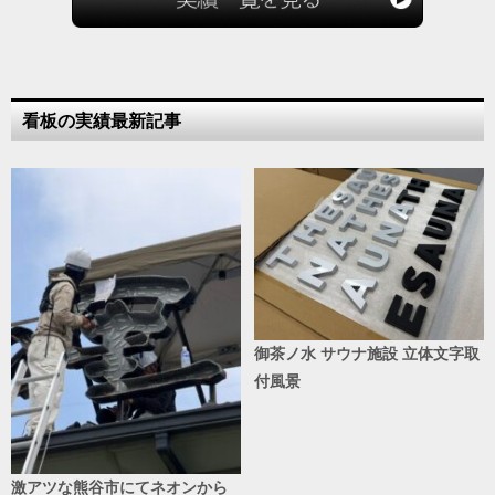
看板の実績最新記事
御茶ノ水 サウナ施設 立体文字取
付風景
激アツな熊谷市にてネオンから