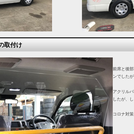
の取付け
前席と後部
ンでしたが
アクリルパ
したが、し
コロナ対策