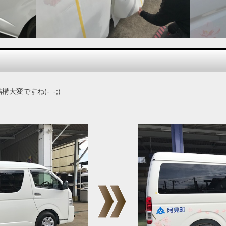
大変ですね(-_-;)