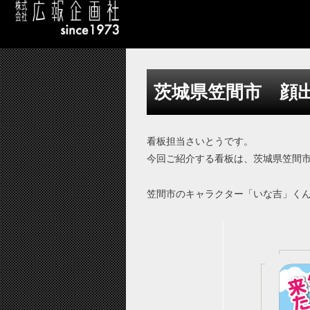
茨城県笠間市 顔
看板担当さいとうです。
今回ご紹介する看板は、茨城県笠間
笠間市のキャラクター「いな吉」く