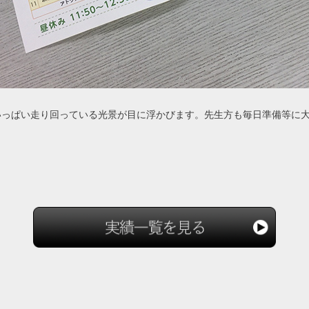
いっぱい走り回っている光景が目に浮かびます。先生方も毎日準備等に