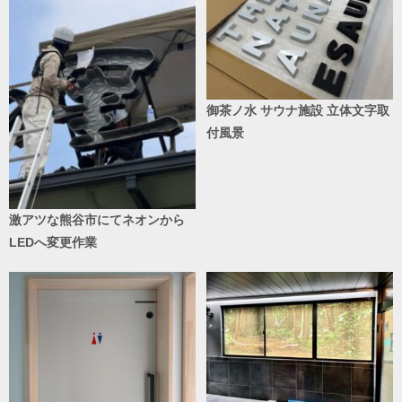
御茶ノ水 サウナ施設 立体文字取
付風景
激アツな熊谷市にてネオンから
LEDへ変更作業