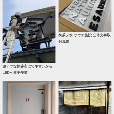
御茶ノ水 サウナ施設 立体文字取
付風景
激アツな熊谷市にてネオンから
LEDへ変更作業