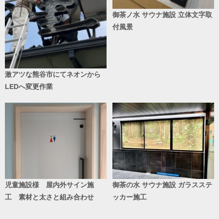
御茶ノ水 サウナ施設 立体文字取
付風景
激アツな熊谷市にてネオンから
LEDへ変更作業
児童施設様 屋内外サイン施
御茶の水 サウナ施設 ガラスステ
工 素材と太さと組み合わせ
ッカー施工