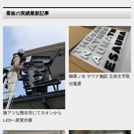
看板の実績最新記事
御茶ノ水 サウナ施設 立体文字取
付風景
激アツな熊谷市にてネオンから
LEDへ変更作業