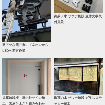
御茶ノ水 サウナ施設 立体文字取
付風景
激アツな熊谷市にてネオンから
LEDへ変更作業
児童施設様 屋内外サイン施
御茶の水 サウナ施設 ガラスステ
工 素材と太さと組み合わせ
ッカー施工