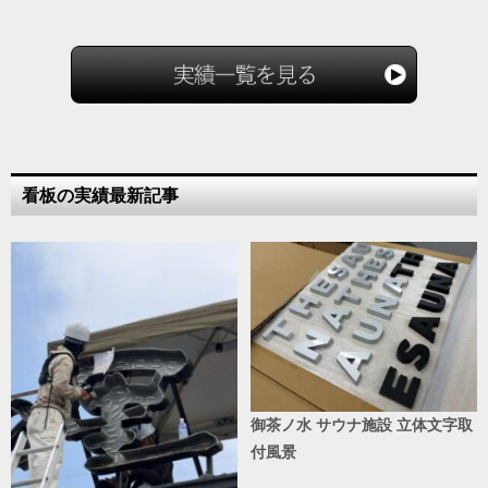
看板の実績最新記事
御茶ノ水 サウナ施設 立体文字取
付風景