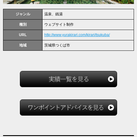
ジャンル
温泉、銭湯
種別
ウェブサイト制作
URL
http://www.yurakirari.com/kirari/tsukuba/
地域
茨城県つくば市