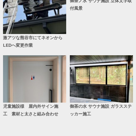
御茶ノ水 サウナ施設 立体文字取
付風景
激アツな熊谷市にてネオンから
LEDへ変更作業
児童施設様 屋内外サイン施
御茶の水 サウナ施設 ガラスステ
工 素材と太さと組み合わせ
ッカー施工