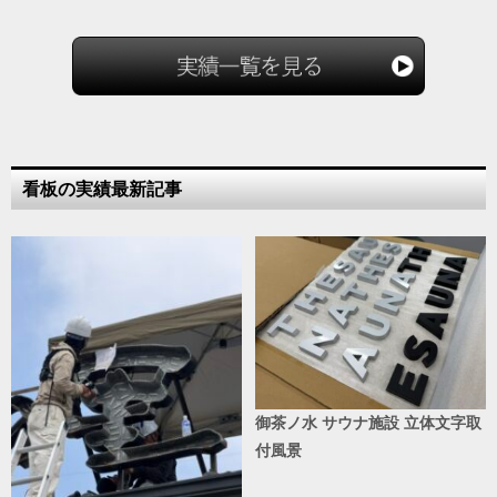
看板の実績最新記事
御茶ノ水 サウナ施設 立体文字取
付風景