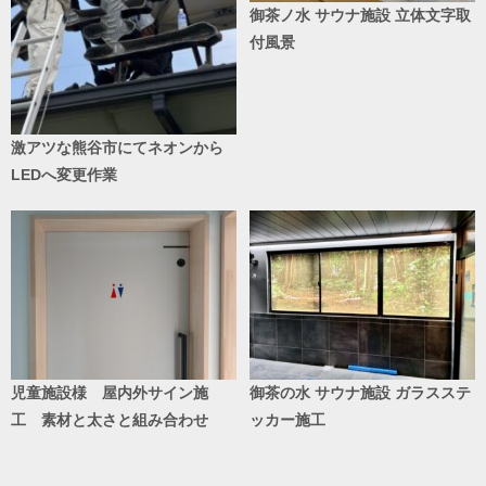
御茶ノ水 サウナ施設 立体文字取
付風景
激アツな熊谷市にてネオンから
LEDへ変更作業
児童施設様 屋内外サイン施
御茶の水 サウナ施設 ガラスステ
工 素材と太さと組み合わせ
ッカー施工