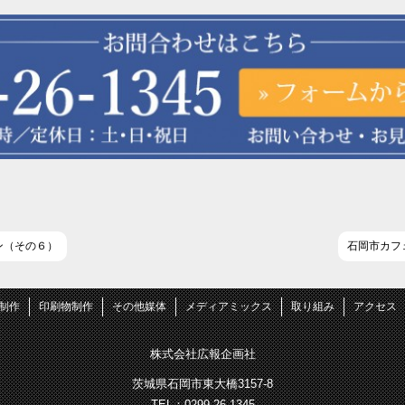
ン（その６）
石岡市カフ
B制作
印刷物制作
その他媒体
メディアミックス
取り組み
アクセス
株式会社広報企画社
茨城県石岡市東大橋3157-8
TEL：0299-26-1345