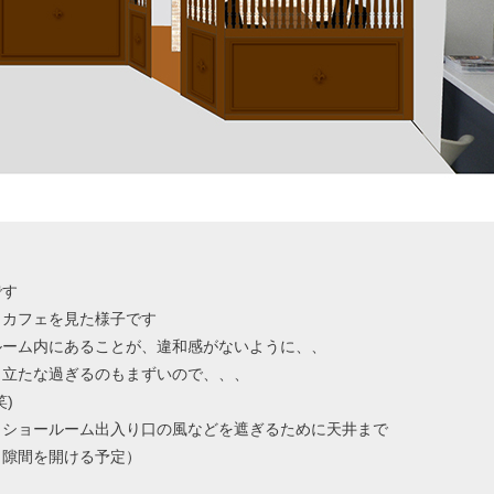
です
らカフェを見た様子です
ルーム内にあることが、違和感がないように、、
目立たな過ぎるのもまずいので、、、
)
、ショールーム出入り口の風などを遮ぎるために天井まで
と隙間を開ける予定）