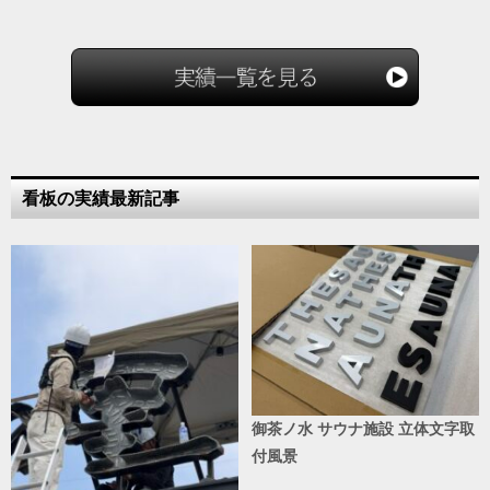
看板の実績最新記事
御茶ノ水 サウナ施設 立体文字取
付風景