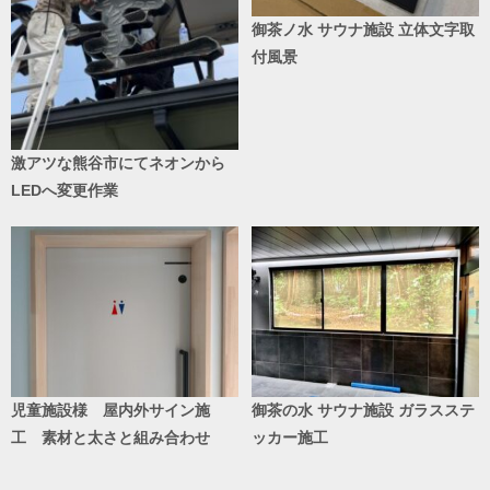
御茶ノ水 サウナ施設 立体文字取
付風景
激アツな熊谷市にてネオンから
LEDへ変更作業
児童施設様 屋内外サイン施
御茶の水 サウナ施設 ガラスステ
工 素材と太さと組み合わせ
ッカー施工