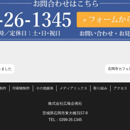
きました
石岡市カフェ
B制作
印刷物制作
その他媒体
メディアミックス
取り組み
アクセス
株式会社広報企画社
茨城県石岡市東大橋3157-8
TEL：0299-26-1345