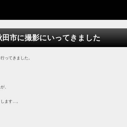
秋田市に撮影にいってきました
に行ってきました。
たが、
てします…。