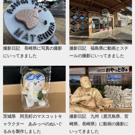
撮影日記 長崎県に写真の撮影
撮影日記 福島県に動画とスチ
にいってきました
ールの撮影にいってきました
茨城県 阿見町のマスコットキ
撮影日記 九州（鹿児島県、宮
ャラクター あみっぺのぬいぐ
崎県、長崎県）に動画の撮影に
るみを製作しました
いってきました