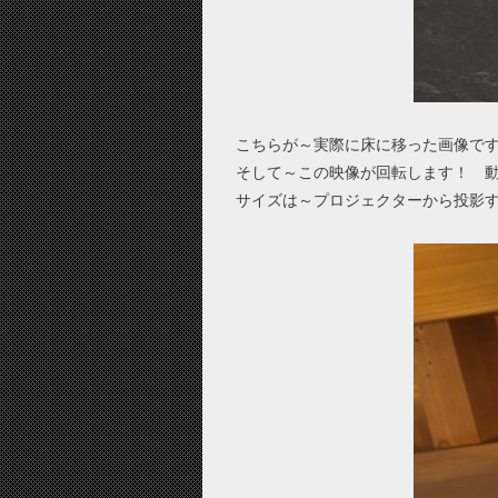
こちらが～実際に床に移った画像で
そして～この映像が回転します！ 動
サイズは～プロジェクターから投影