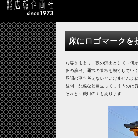
床にロゴマークを
お客さまより、夜の演出として～何
夜の演出、通常の看板を増やしてい
昼間の事も考えないといけませんよね(
昼間、配線など目立ってしまうのは
それと～費用の面もあります