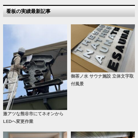
看板の実績最新記事
御茶ノ水 サウナ施設 立体文字取
付風景
激アツな熊谷市にてネオンから
LEDへ変更作業