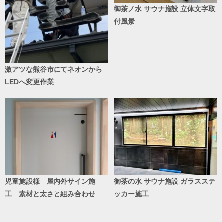
御茶ノ水 サウナ施設 立体文字取
付風景
激アツな熊谷市にてネオンから
LEDへ変更作業
児童施設様 屋内外サイン施
御茶の水 サウナ施設 ガラスステ
工 素材と太さと組み合わせ
ッカー施工