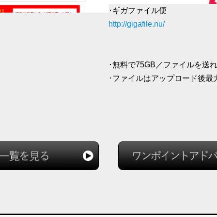
･ギガファイル便
http://gigafile.nu/
･無料で75GB／ファイルを送
･ファイルはアップロード後最