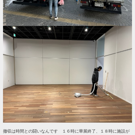
撤収は時間との闘いなんです １６時に華展終了、１８時に施設が