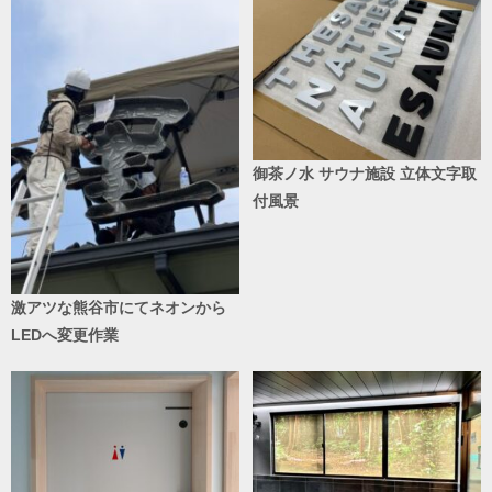
御茶ノ水 サウナ施設 立体文字取
付風景
激アツな熊谷市にてネオンから
LEDへ変更作業