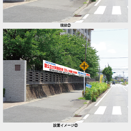
現状②
設置イメージ②