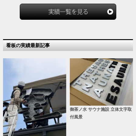
看板の実績最新記事
御茶ノ水 サウナ施設 立体文字取
付風景