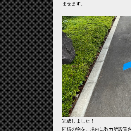
ませます。
完成しました！
同様の物を、場内に数カ所設置