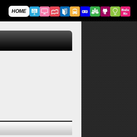
HOME
。