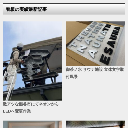
看板の実績最新記事
御茶ノ水 サウナ施設 立体文字取
付風景
激アツな熊谷市にてネオンから
LEDへ変更作業