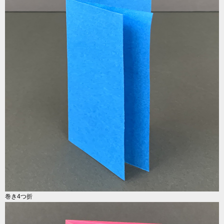
巻き4つ折