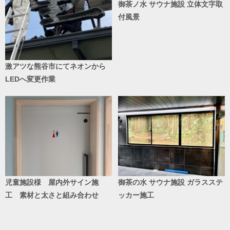
御茶ノ水 サウナ施設 立体文字取
付風景
激アツな熊谷市にてネオンから
LEDへ変更作業
児童施設様 屋内外サイン施
御茶の水 サウナ施設 ガラスステ
工 素材と太さと組み合わせ
ッカー施工