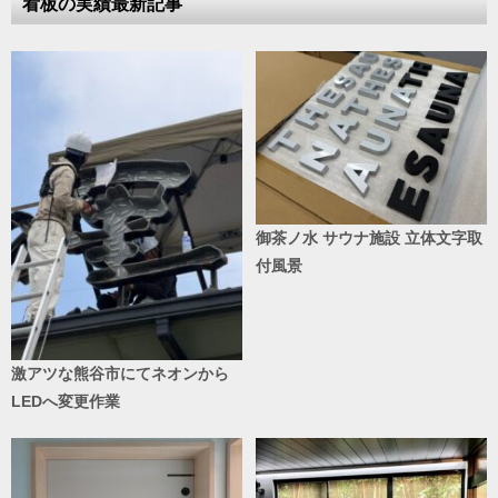
看板の実績最新記事
御茶ノ水 サウナ施設 立体文字取
付風景
激アツな熊谷市にてネオンから
LEDへ変更作業